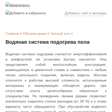
Добавить сайт в закладки
Обогрев
дома
Главная
>
Обогрев дома
>
Теплый пол
>
Котлы
Водяная система подогрева пола
отопления
Водяная система подогрева считается энергоэффективной
Радиаторы
и комфортной, ее установка быстро окупается. Она
представляет собой многослойную конструкцию,
размещаемую в цементной стяжке и совместима с любым
Утепление
дома
типом напольного покрытия, включая кафель. Монтаж
относится к работам высокой сложности, используемые
материалы и коммуникации обходятся дорого, при
Печи и
отсутствии опыта целесообразно обратиться к
камины
специалистам. Но проведение своими руками позволяет
значительно сократить статью расходов (от 30 %) и к этому
Утеплители
варианту часто обращаются. При обустройстве водяного
теплого пола важен каждый этап и последовательность