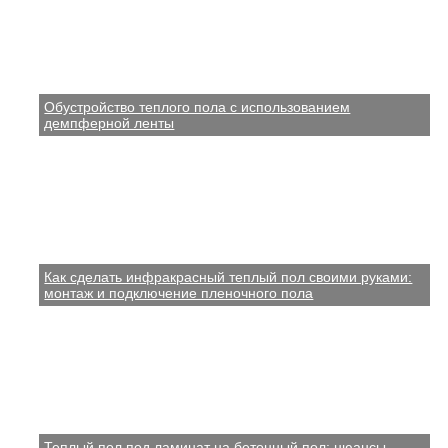
Обустройство теплого пола с использованием
демпферной ленты
Как сделать инфракрасный теплый пол своими руками:
монтаж и подключение пленочного пола
Теплый пол под ламинат на бетонный пол: нюансы