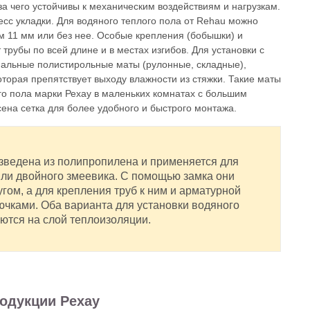
за чего устойчивы к механическим воздействиям и нагрузкам.
есс укладки. Для водяного теплого пола от Rehau можно
м 11 мм или без нее. Особые крепления (бобышки) и
убы по всей длине и в местах изгибов. Для установки с
альные полистирольные маты (рулонные, складные),
торая препятствует выходу влажности из стяжки. Такие маты
го пола марки Рехау в маленьких комнатах с большим
сена сетка для более удобного и быстрого монтажа.
зведена из полипропилена и применяется для
 или двойного змеевика. С помощью замка они
гом, а для крепления труб к ним и арматурной
рючками. Оба варианта для установки водяного
ются на слой теплоизоляции.
одукции Рехау