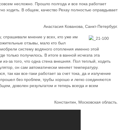
 совсем несложно. Прошло полгода и все пока работает
ятно ходить. В общем, качество Рехау полностью оправдывает
Анастасия Кованова, Санкт-Петербург.
, спрашивали мнение у всех, кто уже им
ложительные отзывы, мало кто был
приобрели систему водяного отопления именно этой
где только получилось. В итоге в ванной исчезла эта
 из-за того, что одна стена внешняя. Пол теплый, ходить
гулятор, он сам автоматически меняет температуру.
, так как все-таки работает за счет тока, да и излучение
ж прошел без проблем, трубы хорошо и легко соединяются
щем, доволен результатом и теперь всегда и всем
Константин, Московская область.