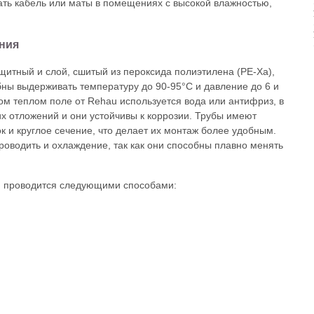
ать кабель или маты в помещениях с высокой влажностью,
ния
щитный и слой, сшитый из пероксида полиэтилена (PE-Xa),
бны выдерживать температуру до 90-95°С и давление до 6 и
ном теплом поле от Rehau используется вода или антифриз, в
их отложений и они устойчивы к коррозии. Трубы имеют
к и круглое сечение, что делает их монтаж более удобным.
водить и охлаждение, так как они способны плавно менять
u проводится следующими способами: