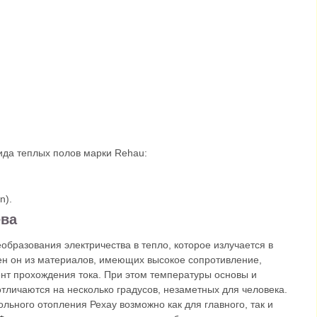
ида теплых полов марки Rehau:
n).
ева
еобразования электричества в тепло, которое излучается в
ден он из материалов, имеющих высокое сопротивление,
ент прохождения тока. При этом температуры основы и
отличаются на несколько градусов, незаметных для человека.
льного отопления Рехау возможно как для главного, так и