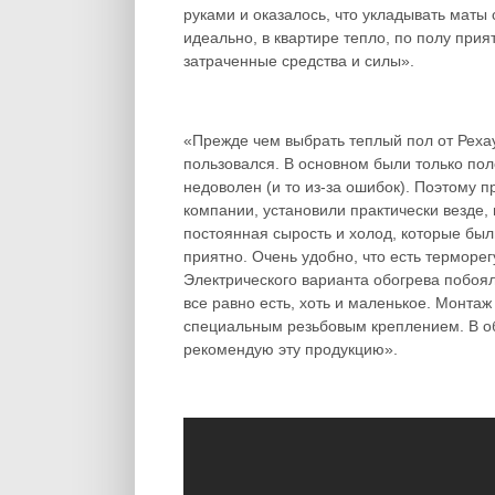
руками и оказалось, что укладывать маты
идеально, в квартире тепло, по полу при
затраченные средства и силы».
«Прежде чем выбрать теплый пол от Рехау
пользовался. В основном были только по
недоволен (и то из-за ошибок). Поэтому 
компании, установили практически везде, 
постоянная сырость и холод, которые были
приятно. Очень удобно, что есть терморе
Электрического варианта обогрева побоялся
все равно есть, хоть и маленькое. Монта
специальным резьбовым креплением. В об
рекомендую эту продукцию».