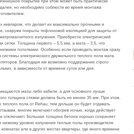
 Финишное покрытие при этом может быть практически
 далее, но необходимо соблюсти во время монтажа
готовителем.
ых кевларом, что делает их максимально прочными и
м, снаружи покрыты тефлоновой изоляцией для защиты от
лектромагнитного излучения. Приобрести электрический
 сетки. Толщина первого – 5,5 мм, а мата – 3,5, что
с низкими потолками. Особенно если проводить монтаж сразу
ев системы электрического двужильного теплого пола мата
ляторов. Благодаря им возможно поддержание строго
ьких, в зависимости от времени суток или дня.
мещаются маты либо кабели, а для основного лучше
этого толщина стяжки должна быть не менее 35 мм. При этом,
о теплого пола от Rehau, тем дольше он будет отдавать
 отзывам, многие включают обогрев ночью, когда действует
ем отключают. Большая толщина бетона хорошо сохраняет
ря низкому уровню излучения теплые полы производителя
 комнатах или в других местах квартиры, где много времени