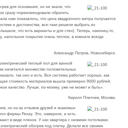
грев для основания, но не знали, что
тре сразу порекомендовали обратить
ала нам показалось, что цена квадратного метра получается
истики и достоинства, все-таки решили выбрать их.
слышали, что есть варианты и для стен). Теперь, наконец-то,
у, напольное покрытие очень теплое, в комнате всегда
Александр Петров, Новосибирск.
 электрический теплый пол для ванной
 как начитался множество положительных
казало, так оно и есть. Вся система работает хорошо, как
Общая стоимость материалов вышла примерно 9000 рублей,
кое качество. Лучше, по-моему, уже не может и быть».
Кирилл Плетнев, Москва.
ев, но из-за отзывов друзей и знакомых
пол фирмы Рехау. Это, наверное, и есть
кают в виде пленок. У нас квартира с низкими потолками,
электрический обогрев под плитку. Делали все своими