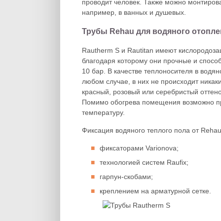
проводит человек. Также можно монтиров
например, в ванных и душевых.
Трубы Rehau для водяного отопле
Rautherm S и Rautitan имеют кислородоза
благодаря которому они прочные и спосо
10 бар. В качестве теплоносителя в водя
любом случае, в них не происходит никак
красный, розовый или серебристый оттено
Помимо обогрева помещения возможно про
температуру.
Фиксация водяного теплого пола от Reha
фиксаторами Varionova;
технологией систем Raufix;
гарпун-скобами;
креплением на арматурной сетке.