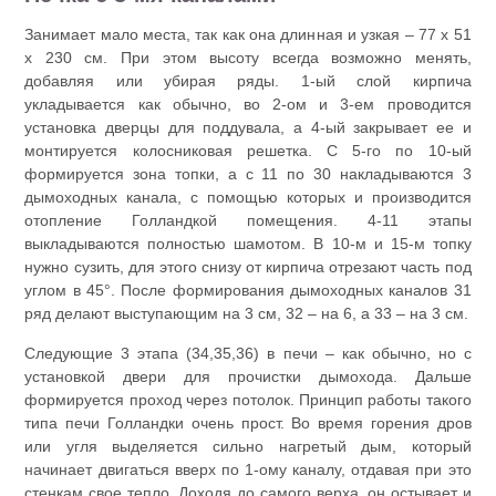
Занимает мало места, так как она длинная и узкая – 77 х 51
х 230 см. При этом высоту всегда возможно менять,
добавляя или убирая ряды. 1-ый слой кирпича
укладывается как обычно, во 2-ом и 3-ем проводится
установка дверцы для поддувала, а 4-ый закрывает ее и
монтируется колосниковая решетка. С 5-го по 10-ый
формируется зона топки, а с 11 по 30 накладываются 3
дымоходных канала, с помощью которых и производится
отопление Голландкой помещения. 4-11 этапы
выкладываются полностью шамотом. В 10-м и 15-м топку
нужно сузить, для этого снизу от кирпича отрезают часть под
углом в 45°. После формирования дымоходных каналов 31
ряд делают выступающим на 3 см, 32 – на 6, а 33 – на 3 см.
Следующие 3 этапа (34,35,36) в печи – как обычно, но с
установкой двери для прочистки дымохода. Дальше
формируется проход через потолок. Принцип работы такого
типа печи Голландки очень прост. Во время горения дров
или угля выделяется сильно нагретый дым, который
начинает двигаться вверх по 1-ому каналу, отдавая при это
стенкам свое тепло. Доходя до самого верха, он остывает и