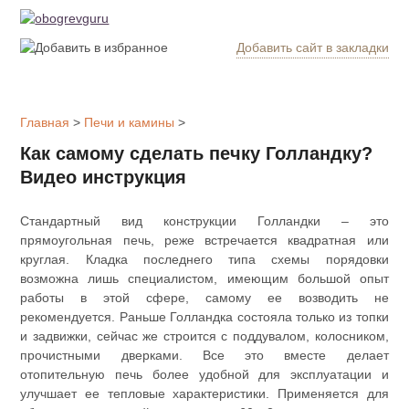
Добавить сайт в закладки
Обогрев
дома
Главная
>
Печи и камины
>
Котлы
Как самому сделать печку Голландку?
отопления
Видео инструкция
Радиаторы
Стандартный вид конструкции Голландки – это
прямоугольная печь, реже встречается квадратная или
Утепление
круглая. Кладка последнего типа схемы порядовки
дома
возможна лишь специалистом, имеющим большой опыт
работы в этой сфере, самому ее возводить не
рекомендуется. Раньше Голландка состояла только из топки
Печи и
и задвижки, сейчас же строится с поддувалом, колосником,
камины
прочистными дверками. Все это вместе делает
отопительную печь более удобной для эксплуатации и
Утеплители
улучшает ее тепловые характеристики. Применяется для