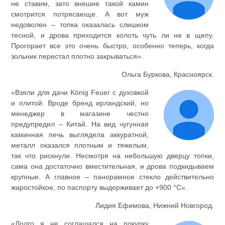
не ставим, зато внешне такой камин
смотрится потрясающе. А вот муж
недоволен – топка оказалась слишком
тесной, и дрова приходится колоть чуть ли не в щепу.
Прогорает все это очень быстро, особенно теперь, когда
зольник перестал плотно закрываться».
Ольга Буркова, Красноярск.
«Взяли для дачи König Feuer с духовкой
и плитой. Вроде бренд ирландский, но
менеджер в магазине честно
предупредил – Китай. На вид чугунная
каминная печь выглядела аккуратной,
металл оказался плотным и тяжелым,
так что рискнули. Несмотря на небольшую дверцу топки,
сама она достаточно вместительная, и дрова подкидываем
крупные. А главное – панорамное стекло действительно
жаростойкое, по паспорту выдерживает до +900 °С».
Лидия Ефимова, Нижний Новгород.
«Долго я не соглашался на покупку