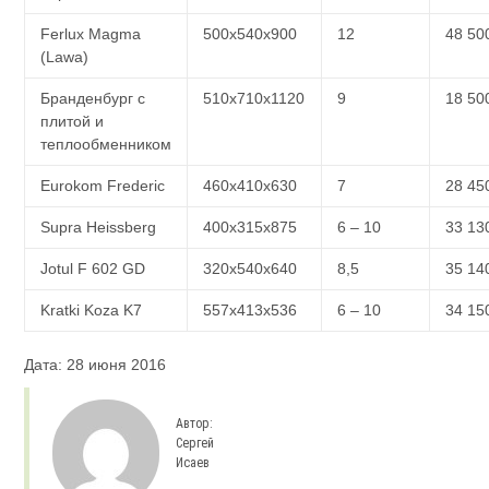
Ferlux Magma
500х540х900
12
48 50
(Lawa)
Бранденбург с
510х710х1120
9
18 50
плитой и
теплообменником
Eurokom Frederic
460х410х630
7
28 45
Supra Heissberg
400х315х875
6 – 10
33 13
Jotul F 602 GD
320х540х640
8,5
35 14
Kratki Koza K7
557х413х536
6 – 10
34 15
Дата: 28 июня 2016
Автор:
Сергей
Исаев