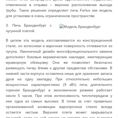
отмеченное в отзывах – верхнее расположение выхода
трубы. Такое решение определяет печь Ferlux как модель
для установки в очень ограниченном пространстве.
3. Печь Бранденбург с
чугунной плитой.
В целом эта модель изготавливается из конструкционной
стали, но колосники и варочная поверхность отливаются из
чугуна. Лаконичный дизайн многофункционального камина
дополняют боковые керамические накладки, имитирующие
мраморную облицовку. Они же позволяют безопасно
размещать печку ближе к другим предметам обстановки. В
нижней части корпуса оставлена ниша для хранения запаса
дров на одну закладку. При относительно небольших
мощностных характеристиках (9 кВт) печь длительного
горения Бранденбург в экономичном режиме работает
около 5 часов. При этом интенсивность теплопередачи у
нее одна из самых высоких. В топке за счет правильно
организованной конвекции жаропрочное стекло всегда
остается чистым. Верхняя плита может закрываться
крышкой, если на ней ничего не готовят, так как дымоход