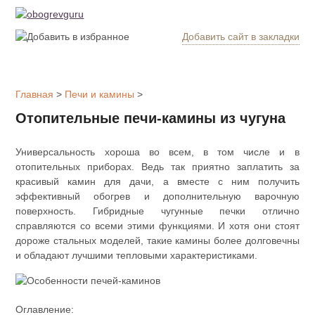
Добавить сайт в закладки
Обогрев
дома
Главная
>
Печи и камины
>
Котлы
Отопительные печи-камины из чугуна
отопления
Универсальность хороша во всем, в том числе и в
Радиаторы
отопительных приборах. Ведь так приятно заплатить за
красивый камин для дачи, а вместе с ним получить
эффективный обогрев и дополнительную варочную
Утепление
дома
поверхность. Гибридные чугунные печки отлично
справляются со всеми этими функциями. И хотя они стоят
дороже стальных моделей, такие камины более долговечны
Печи и
и обладают лучшими тепловыми характеристиками.
камины
Утеплители
Оглавление: