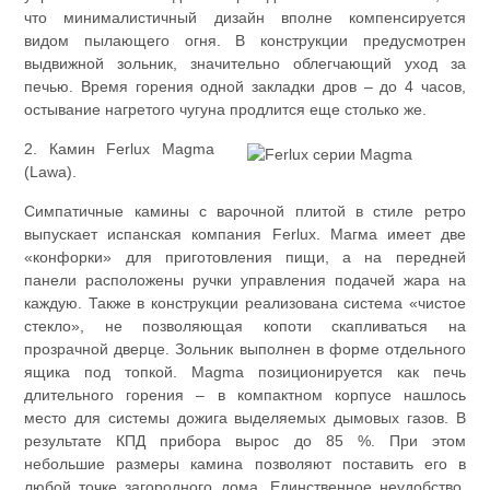
что минималистичный дизайн вполне компенсируется
видом пылающего огня. В конструкции предусмотрен
выдвижной зольник, значительно облегчающий уход за
печью. Время горения одной закладки дров – до 4 часов,
остывание нагретого чугуна продлится еще столько же.
2. Камин Ferlux Magma
(Lawa).
Симпатичные камины с варочной плитой в стиле ретро
выпускает испанская компания Ferlux. Магма имеет две
«конфорки» для приготовления пищи, а на передней
панели расположены ручки управления подачей жара на
каждую. Также в конструкции реализована система «чистое
стекло», не позволяющая копоти скапливаться на
прозрачной дверце. Зольник выполнен в форме отдельного
ящика под топкой. Magma позиционируется как печь
длительного горения – в компактном корпусе нашлось
место для системы дожига выделяемых дымовых газов. В
результате КПД прибора вырос до 85 %. При этом
небольшие размеры камина позволяют поставить его в
любой точке загородного дома. Единственное неудобство,