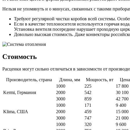
Нельзя не упомянуть и о минусах, связанных с такими прибора
Требуют регулярной чистки коробов всей системы. Особ
Если в качестве теплоносителя используется горячая во
Установка вентиля посередине нарушает проходную цирк
Довольно высокая стоимость. Даже конвекторы российско
Стоимость
Расценки могут сильно отличаться в зависимости от производи
Производитель, страна
Длина, мм
Мощность, вт
Цена
1000
225
17 800
Kermi, Германия
2000
542
30 100
3000
859
42 700
1000
171
9 400
Klima, США
2000
459
15 000
3000
747
21 000
1000
320
9 600