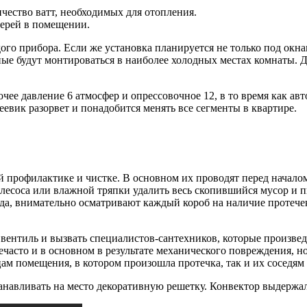
чество ватт, необходимых для отопления.
верей в помещении.
го прибора. Если же установка планируется не только под окна
ные будут монтироваться в наиболее холодных местах комнаты. 
е давление 6 атмосфер и опрессовочное 12, в то время как авто
еевик разорвет и понадобится менять все сегменты в квартире.
профилактике и чистке. В основном их проводят перед началом
лесоса или влажной тряпки удалить весь скопившийся мусор и п
ода, внимательно осматривают каждый короб на наличие протече
вентиль и вызвать специалистов-сантехников, которые произвед
ечасто и в основном в результате механического повреждения, н
ам помещения, в котором произошла протечка, так и их соседям 
анавливать на место декоративную решетку. Конвектор выдержал