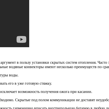
ргумент в пользу установки скрытых систем отопления. Часто 
льные водяные конвекторы имеют несколько преимуществ по ср
атуры воды.
вать его в уже готовую стяжку.
 исключает возможность получения ожога при касании.
бходимо. Скрытые под полом коммуникации не доставят неудобст
ожность гармонично вписать внутрипольную батарею в любую д