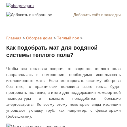
Добавить сайт в закладки
Обогрев
дома
Главная
>
Обогрев дома
>
Теплый пол
>
Котлы
Как подобрать мат для водяной
отопления
системы теплого пола?
Радиаторы
Чтобы вся тепловая энергия от водяного теплого пола
направлялась в помещение, необходимо использовать
Утепление
изоляционные маты. Если монтировать систему обогрева
дома
без них, то практически половина всего тепла будет
прогревать пол вниз, в итоге для поддержания комфортной
температуры в комнате понадобятся большие
Печи и
энергозатраты. Ко всему этому некоторые виды изоляции
камины
упрощают укладку труб, как например, с фиксаторами
(бобышками).
Утеплители