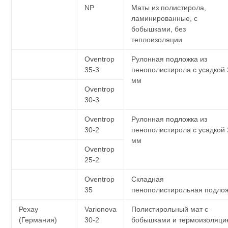
NP
Маты из полистирола,
ламинированные, с
бобышками, без
теплоизоляции
Oventrop
Рулонная подложка из
35-3
пенополистирола с усадкой 
мм
Oventrop
30-3
Oventrop
Рулонная подложка из
30-2
пенополистирола с усадкой 
мм
Oventrop
25-2
Oventrop
Складная
35
пенополистирольная подло
Рехау
Varionova
Полистирольный мат с
(Германия)
30-2
бобышками и термоизоляци