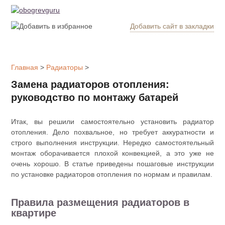
Добавить сайт в закладки
Обогрев
дома
Главная
>
Радиаторы
>
Котлы
Замена радиаторов отопления:
отопления
руководство по монтажу батарей
Радиаторы
Итак, вы решили самостоятельно установить радиатор
отопления. Дело похвальное, но требует аккуратности и
Утепление
строго выполнения инструкции. Нередко самостоятельный
дома
монтаж оборачивается плохой конвекцией, а это уже не
очень хорошо. В статье приведены пошаговые инструкции
по установке радиаторов отопления по нормам и правилам.
Печи и
камины
Правила размещения радиаторов в
Утеплители
квартире