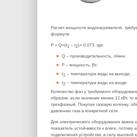
Расчет мощности водонагревателя, требуе
формуле:
P = Q×(t
– t
)× 0,073, где:
1
2
Q – производительность, л/мин;
P – мощность, Вт;
t
– температура воды на выходе;
1
t
– температура воды на входе.
2
Количество фаз у требуемого оборудован
образом, если значение менее 12 кВт, то
трехфазный. Покупая газовую колонку, об
давлению газа в конкретной сети.
Для электрического оборудования важна 
показатель устойчивости к влаге, потому
подключения устройства, в силу высокой 