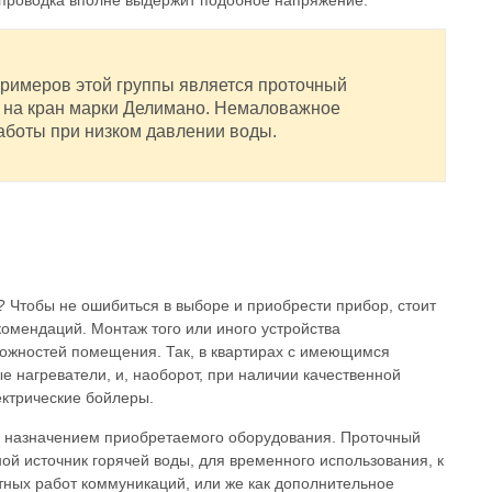
я проводка вполне выдержит подобное напряжение.
примеров этой группы является проточный
ь на кран марки Делимано. Немаловажное
аботы при низком давлении воды.
? Чтобы не ошибиться в выборе и приобрести прибор, стоит
омендаций. Монтаж того или иного устройства
ожностей помещения. Так, в квартирах с имеющимся
е нагреватели, и, наоборот, при наличии качественной
ектрические бойлеры.
с назначением приобретаемого оборудования. Проточный
ой источник горячей воды, для временного использования, к
тных работ коммуникаций, или же как дополнительное