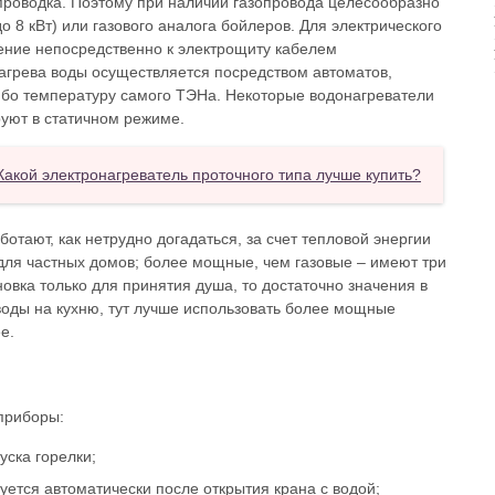
роводка. Поэтому при наличии газопровода целесообразно
 8 кВт) или газового аналога бойлеров. Для электрического
ение непосредственно к электрощиту кабелем
нагрева воды осуществляется посредством автоматов,
бо температуру самого ТЭНа. Некоторые водонагреватели
уют в статичном режиме.
Какой электронагреватель проточного типа лучше купить?
отают, как нетрудно догадаться, за счет тепловой энергии
для частных домов; более мощные, чем газовые – имеют три
овка только для принятия душа, то достаточно значения в
 воды на кухню, тут лучше использовать более мощные
е.
приборы:
уска горелки;
уется автоматически после открытия крана с водой;