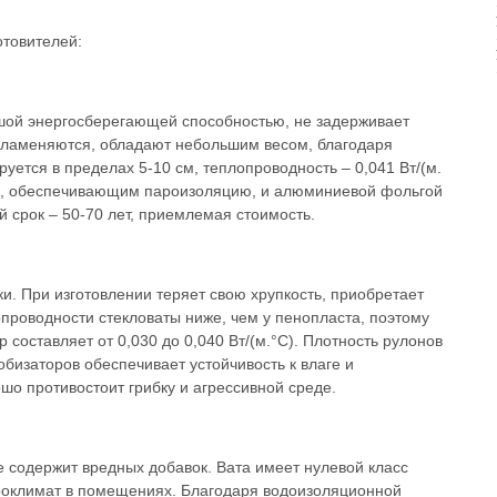
отовителей:
ьшой энергосберегающей способностью, не задерживает
спламеняются, обладают небольшим весом, благодаря
уется в пределах 5-10 см, теплопроводность – 0,041 Вт/(м.
м, обеспечивающим пароизоляцию, и алюминиевой фольгой
 срок – 50-70 лет, приемлемая стоимость.
и. При изготовлении теряет свою хрупкость, приобретает
опроводности стекловаты ниже, чем у пенопласта, поэтому
составляет от 0,030 до 0,040 Вт/(м.°C). Плотность рулонов
обизаторов обеспечивает устойчивость к влаге и
о противостоит грибку и агрессивной среде.
не содержит вредных добавок. Вата имеет нулевой класс
роклимат в помещениях. Благодаря водоизоляционной