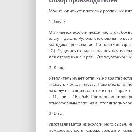
Обзор производителей
Можно купить утеплитель у различных изг
1. Isover.
Отличается экологической чистотой, бол
влагу и дышит. Рулоны стекловаты не во
методике прессования. По толщине варьир
°C). Существуют виды с пленочным слое
для отражения энергии. Эксплуатационный
2. Knauf.
Утеплитель имеет отличные характеристик
гибкость и эластичность. Показатель тепл
вата лучше защищает от холода. Параметр 
– 11, плит – 16 кг/мК. Применение гидроф
атмосферным явлениям. Утеплитель хорош
3. Ursa.
Изготавливается из экологичного сырья, 
пожароопасности, хорошо сохраняет мик