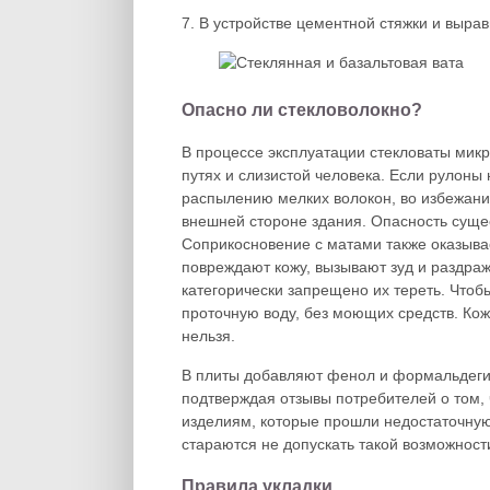
7. В устройстве цементной стяжки и выра
Опасно ли стекловолокно?
В процессе эксплуатации стекловаты мик
путях и слизистой человека. Если рулон
распылению мелких волокон, во избежани
внешней стороне здания. Опасность сущес
Соприкосновение с матами также оказыва
повреждают кожу, вызывают зуд и раздра
категорически запрещено их тереть. Чтоб
проточную воду, без моющих средств. Кож
нельзя.
В плиты добавляют фенол и формальдегид
подтверждая отзывы потребителей о том, ч
изделиям, которые прошли недостаточную
стараются не допускать такой возможност
Правила укладки