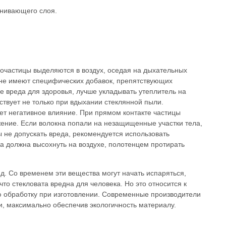
внивающего слоя.
рочастицы выделяются в воздух, оседая на дыхательных
ы не имеют специфических добавок, препятствующих
е вреда для здоровья, лучше укладывать утеплитель на
твует не только при вдыхании стеклянной пыли.
ет негативное влияние. При прямом контакте частицы
жение. Если волокна попали на незащищенные участки тела,
ы не допускать вреда, рекомендуется использовать
а должна высохнуть на воздухе, полотенцем протирать
. Со временем эти вещества могут начать испаряться,
то стекловата вредна для человека. Но это относится к
 обработку при изготовлении. Современные производители
и, максимально обеспечив экологичность материалу.