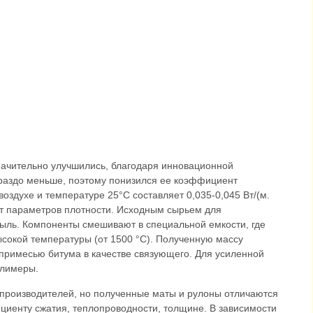
начительно улучшились, благодаря инновационной
ораздо меньше, поэтому понизился ее коэффициент
оздухе и температуре 25°C составляет 0,035-0,045 Вт/(м.
от параметров плотности. Исходным сырьем для
пыль. Компоненты смешивают в специальной емкости, где
сокой температуры (от 1500 °C). Полученную массу
 примесью битума в качестве связующего. Для усиленной
олимеры.
х производителей, но полученные маты и рулоны отличаются
циенту сжатия, теплопроводности, толщине. В зависимости