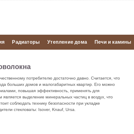
ия
Радиаторы
Утепление дома
Печи и камины
ловолокна
ечественному потребителю достаточно давно. Считается, что
лода больших домов и малогабаритных квартир. Его можно
ериалами, повышая эффективность, применять для
м является выделение минеральных частиц в воздух, что
тоит соблюдать технику безопасности при укладке
тели стекловаты: Isover, Knauf, Ursa.