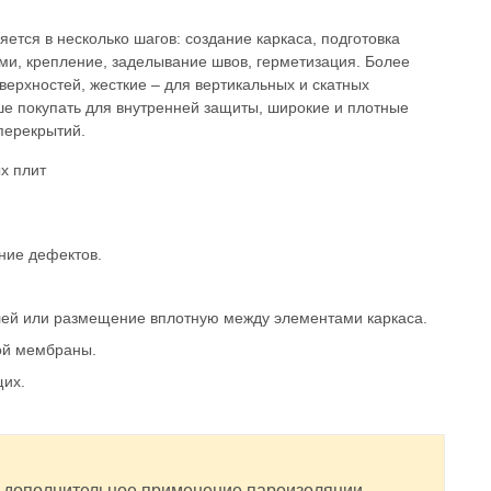
ется в несколько шагов: создание каркаса, подготовка
и, крепление, заделывание швов, герметизация. Более
верхностей, жесткие – для вертикальных и скатных
е покупать для внутренней защиты, широкие и плотные
перекрытий.
ние дефектов.
клей или размещение вплотную между элементами каркаса.
ой мембраны.
щих.
 дополнительное применение пароизоляции.