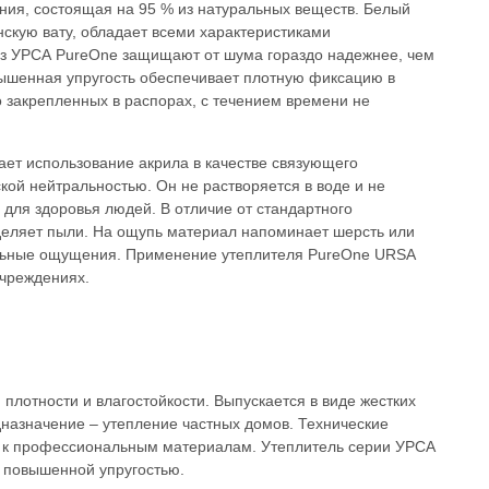
ния, состоящая на 95 % из натуральных веществ. Белый
кую вату, обладает всеми характеристиками
из УРСА PureOne защищают от шума гораздо надежнее, чем
вышенная упругость обеспечивает плотную фиксацию в
о закрепленных в распорах, с течением времени не
ет использование акрила в качестве связующего
ой нейтральностью. Он не растворяется в воде и не
 для здоровья людей. В отличие от стандартного
деляет пыли. На ощупь материал напоминает шерсть или
ильные ощущения. Применение утеплителя PureOne URSA
учреждениях.
лотности и влагостойкости. Выпускается в виде жестких
назначение – утепление частных домов. Технические
 к профессиональным материалам. Утеплитель серии УРСА
я повышенной упругостью.