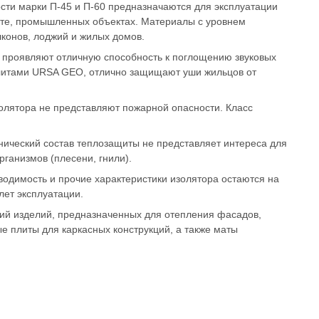
сти марки П-45 и П-60 предназначаются для эксплуатации
те, промышленных объектах. Материалы с уровнем
лконов, лоджий и жилых домов.
 проявляют отличную способность к поглощению звуковых
литами URSA GEO, отлично защищают уши жильцов от
олятора не представляют пожарной опасности. Класс
нический состав теплозащиты не представляет интереса для
ганизмов (плесени, гнили).
водимость и прочие характеристики изолятора остаются на
лет эксплуатации.
ий изделий, предназначенных для отепления фасадов,
ые плиты для каркасных конструкций, а также маты