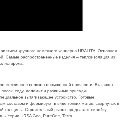
риятием крупного немецкого концерна URALITA. Основная
ей. Самые распространенные изделия – теплоизоляция из
полистирола.
ое стеклянное волокно повышенной прочности. Включает
песок, соду, доломит и различные присадки.
пециальное вытягивающее устройство. Готовые
м составом и формируют в виде тонких матов, свернутых в
ой толщины. Строительный рынок предлагает линейку
тны серии URSA Geo, PureOne, Terra.
.