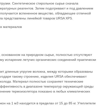
трузии. Синтетическое стирольное сырье сначала
ературных реагентов. Затем подогревают и под давлением
те получается вспененное вещество, обладающее отличной
ла представлены линейкой товаров URSA XPS.
, основанном на природном сырье, полностью отсутствуют
му испарение летучих органических соединений практически
жит длинные упругие волокна, между которыми образованы
агодаря такому строению, изделия URSA обеспечивают
холода. Материал полностью сохраняет технические
 эффективность в диапазоне температур окружающей среды
менение термоизолятора показано в любых климатических
он на 1 м3 находится в пределах от 15 до 85 кг. Утеплители