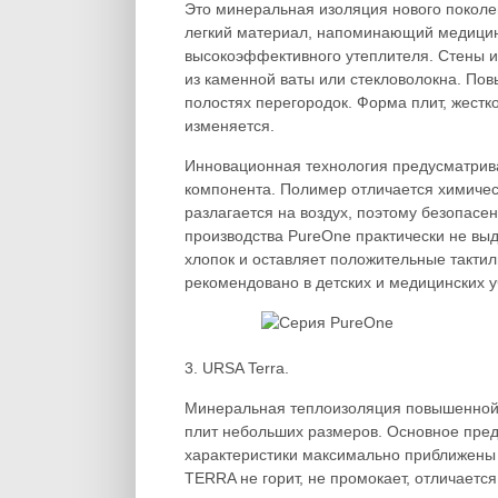
Это минеральная изоляция нового поколе
легкий материал, напоминающий медицинс
высокоэффективного утеплителя. Стены 
из каменной ваты или стекловолокна. По
полостях перегородок. Форма плит, жестк
изменяется.
Инновационная технология предусматрива
компонента. Полимер отличается химическ
разлагается на воздух, поэтому безопасен
производства PureOne практически не вы
хлопок и оставляет положительные такт
рекомендовано в детских и медицинских 
3. URSA Terra.
Минеральная теплоизоляция повышенной п
плит небольших размеров. Основное пред
характеристики максимально приближены
TERRA не горит, не промокает, отличаетс