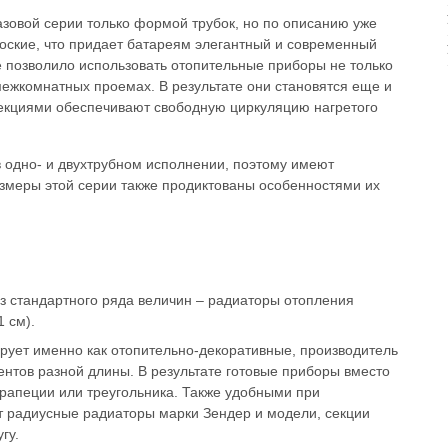
азовой серии только формой трубок, но по описанию уже
лоские, что придает батареям элегантный и современный
е позволило использовать отопительные приборы не только
межкомнатных проемах. В результате они становятся еще и
екциями обеспечивают свободную циркуляцию нагретого
 в одно- и двухтрубном исполнении, поэтому имеют
змеры этой серии также продиктованы особенностями их
з стандартного ряда величин – радиаторы отопления
1 см).
ирует именно как отопительно-декоративные, производитель
нтов разной длины. В результате готовые приборы вместо
рапеции или треугольника. Также удобными при
т радиусные радиаторы марки Зендер и модели, секции
гу.