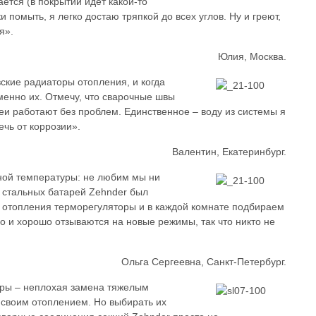
ется (в покрытии идет какой-то
ки помыть, я легко достаю тряпкой до всех углов. Ну и греют,
я».
Юлия, Москва.
ские радиаторы отопления, и когда
именно их. Отмечу, что сварочные швы
еи работают без проблем. Единственное – воду из системы я
ечь от коррозии».
Валентин, Екатеринбург.
ной температуры: не любим мы ни
р стальных батарей Zehnder был
 отопления терморегуляторы и в каждой комнате подбираем
ро и хорошо отзываются на новые режимы, так что никто не
Ольга Сергеевна, Санкт-Петербург.
оры – неплохая замена тяжелым
 своим отоплением. Но выбирать их