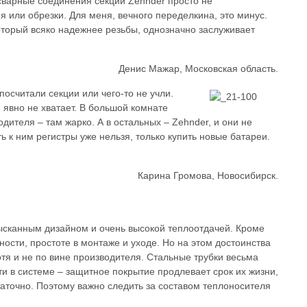
сварные соединения секций Zehnder просто не
или обрезки. Для меня, вечного переделкина, это минус.
оторый всяко надежнее резьбы, однозначно заслуживает
Денис Мажар, Московская область.
посчитали секции или чего-то не учли.
й явно не хватает. В большой комнате
дителя – там жарко. А в остальных – Zehnder, и они не
 к ним регистры уже нельзя, только купить новые батареи.
Карина Громова, Новосибирск.
сканным дизайном и очень высокой теплоотдачей. Кроме
ности, простоте в монтаже и уходе. Но на этом достоинства
тя и не по вине производителя. Стальные трубки весьма
ти в системе – защитное покрытие продлевает срок их жизни,
таточно. Поэтому важно следить за составом теплоносителя