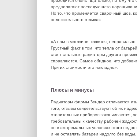
приходится очень тщательно, потому что 
предполагают последующего наращивания 
Но то, что применяется сварочный шов, к
положительного отзыва».
«А нам в магазине, кажется, неправильно 
Грустный факт в том, что тепла от батаре
стоят стальные радиаторы другого произво
справляются. Самое обидное, что добавить
При их стоимости это накладно».
Плюсы и минусы
Радиаторы фирмы Зендер отличаются изы
того, отзывы свидетельствуют об их надеж
отопительных приборов заканчиваются, хо
требовательны к качеству рабочей жидкос
но в экстремальных условиях этого недос
и не оставлять батареи надолго без воды.