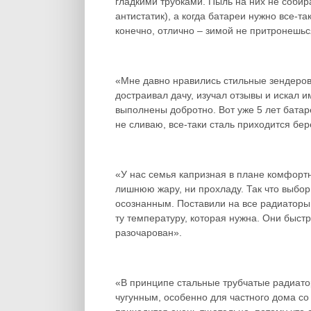
гладкими трубками. Пыль на них не собира
антистатик), а когда батареи нужно все-та
конечно, отлично – зимой не притронешьс
«Мне давно нравились стильные зендеров
достраивал дачу, изучал отзывы и искал 
выполнены добротно. Вот уже 5 лет батар
не сливаю, все-таки сталь приходится бер
«У нас семья капризная в плане комфорт
лишнюю жару, ни прохладу. Так что выбо
осознанным. Поставили на все радиаторы
ту температуру, которая нужна. Они быст
разочарован».
«В принципе стальные трубчатые радиат
чугунным, особенно для частного дома со