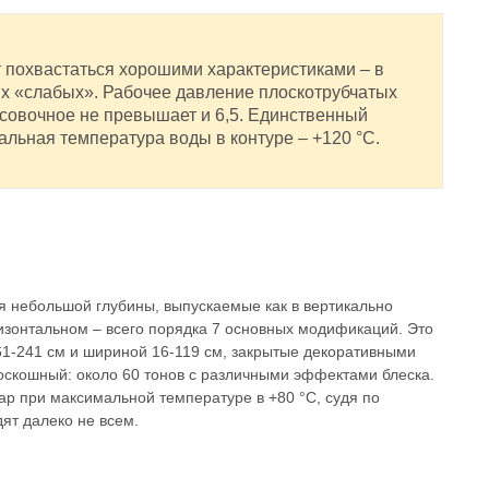
т похвастаться хорошими характеристиками – в
х «слабых». Рабочее давление плоскотрубчатых
ссовочное не превышает и 6,5. Единственный
альная температура воды в контуре – +120 °С.
 небольшой глубины, выпускаемые как в вертикально
изонтальном – всего порядка 7 основных модификаций. Это
61-241 см и шириной 16-119 см, закрытые декоративными
роскошный: около 60 тонов с различными эффектами блеска.
бар при максимальной температуре в +80 °С, судя по
ят далеко не всем.