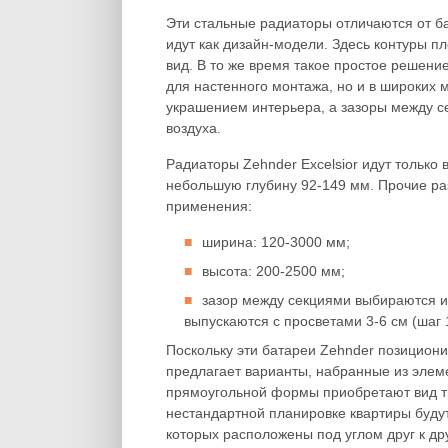
Эти стальные радиаторы отличаются от б
идут как дизайн-модели. Здесь контуры п
вид. В то же время такое простое решени
для настенного монтажа, но и в широких 
украшением интерьера, а зазоры между с
воздуха.
Радиаторы Zehnder Excelsior идут только
небольшую глубину 92-149 мм. Прочие ра
применения:
ширина: 120-3000 мм;
высота: 200-2500 мм;
зазор между секциями выбираются и
выпускаются с просветами 3-6 см (шаг 
Поскольку эти батареи Zehnder позицион
предлагает варианты, набранные из элеме
прямоугольной формы приобретают вид т
нестандартной планировке квартиры буду
которых расположены под углом друг к дру