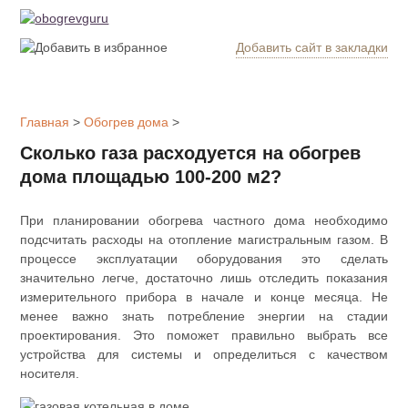
Добавить сайт в закладки
Обогрев
дома
Главная
>
Обогрев дома
>
Котлы
Сколько газа расходуется на обогрев
отопления
дома площадью 100-200 м2?
Радиаторы
При планировании обогрева частного дома необходимо
подсчитать расходы на отопление магистральным газом. В
Утепление
процессе эксплуатации оборудования это сделать
дома
значительно легче, достаточно лишь отследить показания
измерительного прибора в начале и конце месяца. Не
менее важно знать потребление энергии на стадии
Печи и
проектирования. Это поможет правильно выбрать все
камины
устройства для системы и определиться с качеством
носителя.
Утеплители