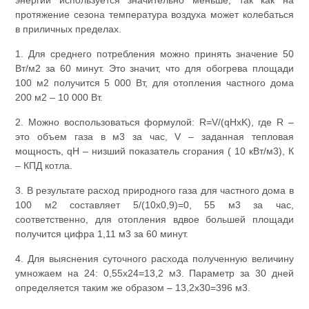
энергии используется значительно меньше, так как на
протяжение сезона температура воздуха может колебаться
в приличных пределах.
1. Для среднего потребления можно принять значение 50
Вт/м2 за 60 минут. Это значит, что для обогрева площади
100 м2 получится 5 000 Вт, для отопления частного дома
200 м2 – 10 000 Вт.
2. Можно воспользоваться формулой: R=V/(qHxK), где R –
это объем газа в м3 за час, V – заданная тепловая
мощность, qH – низший показатель сгорания ( 10 кВт/м3), К
– КПД котла.
3. В результате расход природного газа для частного дома в
100 м2 составляет 5/(10х0,9)=0, 55 м3 за час,
соответственно, для отопления вдвое большей площади
получится цифра 1,11 м3 за 60 минут.
4. Для выяснения суточного расхода полученную величину
умножаем на 24: 0,55х24=13,2 м3. Параметр за 30 дней
определяется таким же образом – 13,2х30=396 м3.