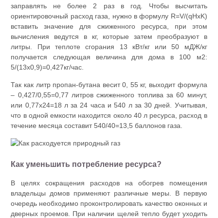
заправлять не более 2 раз в год. Чтобы высчитать
ориентировочный расход газа, нужно в формулу R=V/(qHxK)
вставить значение для сжиженного ресурса, при этом
вычисления ведутся в кг, которые затем преобразуют в
литры. При теплоте сгорания 13 кВт/кг или 50 мДЖ/кг
получается следующая величина для дома в 100 м2:
5/(13х0,9)=0,427кг/час.
Так как литр пропан-бутана весит 0, 55 кг, выходит формула
– 0,427/0,55=0,77 литров сжиженного топлива за 60 минут,
или 0,77х24=18 л за 24 часа и 540 л за 30 дней. Учитывая,
что в одной емкости находится около 40 л ресурса, расход в
течение месяца составит 540/40=13,5 баллонов газа.
Как уменьшить потребление ресурса?
В целях сокращения расходов на обогрев помещения
владельцы домов применяют различные меры. В первую
очередь необходимо проконтролировать качество оконных и
дверных проемов. При наличии щелей тепло будет уходить