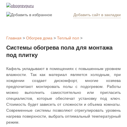
Добавить сайт в закладки
Обогрев
дома
Главная
>
Обогрев дома
>
Теплый пол
>
Котлы
Системы обогрева пола для монтажа
отопления
под плитку
Радиаторы
Кафель укладывают в помещениях с повышенным уровнем
влажности. Так как материал является холодным, при
Утепление
хождении создает дискомфорт, многие хозяева
дома
предпочитают монтировать полы с подогревом. Работы
можно выполнить самостоятельно или пригласить
специалистов, которые обеспечат установку под ключ.
Печи и
Стоимость будет зависеть от сложности и объема комнаты.
камины
Современные системы позволяют отрегулировать уровень
нагрева поверхности, выбрать оптимальный температурный
Утеплители
режим.