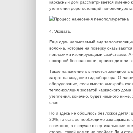
каркасный дом рассматривается именно к
утепления дорогостоящий пенополиурета
4. Эковата.
Еще один напыляемый вид теплоизоляции
волокна, которые на поверку оказываютс
неплохими изолирующими свойствами. А ч
пожарной безопасности, производители в
Такое напыление отличается завидной вла
затрат на создание гидробарьера. Отчас
оборудование, если вместо «мокрой» схе
теплоизоляция эковатой каркасного дома
утепления, конечно, будет немного ниже, 
слоя.
Но и здесь не обошлось без ложки дегтя:
20%, то есть ее необходимо закладывать 
возможно, а в случае с вертикальными ст
сторон, такой номер не пройдет. Да и сто