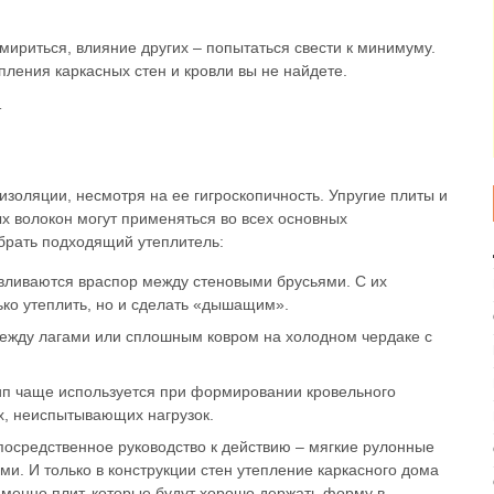
ириться, влияние других – попытаться свести к минимуму.
ления каркасных стен и кровли вы не найдете.
золяции, несмотря на ее гигроскопичность. Упругие плиты и
х волокон могут применяться во всех основных
ыбрать подходящий утеплитель:
вливаются враспор между стеновыми брусьями. С их
ко утеплить, но и сделать «дышащим».
ежду лагами или сплошным ковром на холодном чердаке с
ип чаще используется при формировании кровельного
ях, неиспытывающих нагрузок.
епосредственное руководство к действию – мягкие рулонные
и. И только в конструкции стен утепление каркасного дома
менно плит, которые будут хорошо держать форму в