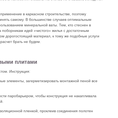
применение в каркасном строительстве, поэтому
инять самому. В большинстве случаев оптимальным
ользованием минеральной ваты. Тем, кто стеснен в
а поборникам идей «чистого» жилья с достаточным
ом дорогостоящий материал, к тому же подобные услуги
в расчет брать не будем.
выми плитами
том. Инструкция:
нные элементы, загерметизировать монтажной пеной все
ости паробарьером, чтобы конструкция не накапливала
й.
изоляционной пленкой, проклеив соединения полотен