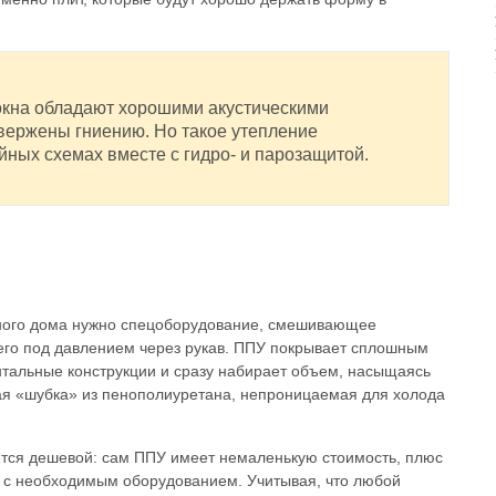
окна обладают хорошими акустическими
двержены гниению. Но такое утепление
йных схемах вместе с гидро- и парозащитой.
ного дома нужно спецоборудование, смешивающее
го под давлением через рукав. ППУ покрывает сплошным
нтальные конструкции и сразу набирает объем, насыщаясь
ая «шубка» из пенополиуретана, непроницаемая для холода
ется дешевой: сам ППУ имеет немаленькую стоимость, плюс
в с необходимым оборудованием. Учитывая, что любой