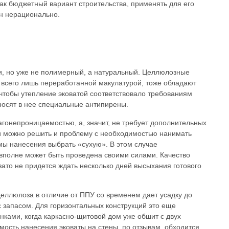
ак бюджетный вариант строительства, применять для его
н нерационально.
, но уже не полимерный, а натуральный. Целлюлозные
я всего лишь переработанной макулатурой, тоже обладают
тобы утепление эковатой соответствовало требованиям
носят в нее специальные антипирены.
гонепроницаемостью, а, значит, не требует дополнительных
ти можно решить и проблему с необходимостью нанимать
мы нанесения выбрать «сухую». В этом случае
 вполне может быть проведена своими силами. Качество
зато не придется ждать несколько дней высыхания готового
 целлюлоза в отличие от ППУ со временем дает усадку до
с запасом. Для горизонтальных конструкций это еще
енками, когда каркасно-щитовой дом уже обшит с двух
имость нанесения эковаты на стены, по отзывам, обходится