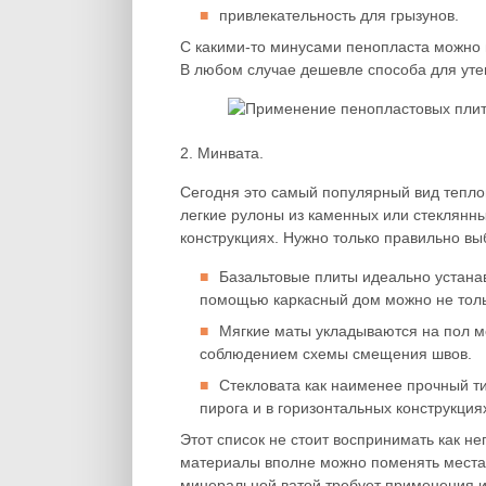
привлекательность для грызунов.
С какими-то минусами пенопласта можно м
В любом случае дешевле способа для утеп
2. Минвата.
Сегодня это самый популярный вид теплои
легкие рулоны из каменных или стеклянны
конструкциях. Нужно только правильно в
Базальтовые плиты идеально устана
помощью каркасный дом можно не толь
Мягкие маты укладываются на пол м
соблюдением схемы смещения швов.
Стекловата как наименее прочный т
пирога и в горизонтальных конструкци
Этот список не стоит воспринимать как н
материалы вполне можно поменять местам
минеральной ватой требует применения и