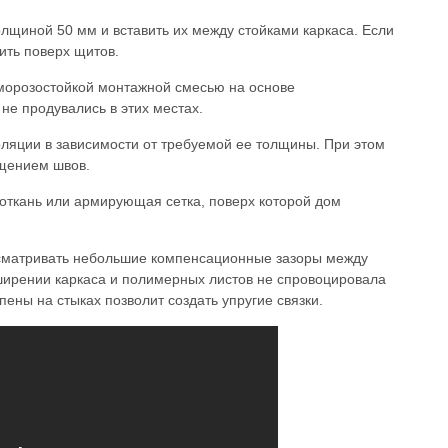
олщиной 50 мм и вставить их между стойками каркаса. Если
ить поверх щитов.
 морозостойкой монтажной смесью на основе
не продувались в этих местах.
оляции в зависимости от требуемой ее толщины. При этом
ещением швов.
лоткань или армирующая сетка, поверх которой дом
сматривать небольшие компенсационные зазоры между
ширении каркаса и полимерных листов не спровоцировала
ены на стыках позволит создать упругие связки.