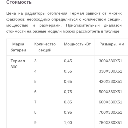
Стоимость
Цена на радиаторы отопления Термал зависит от многих
факторов: необходимо определиться с количеством секций,
мощностью и размерами. Приблизительный диапазон
стоимости на разные модели можно рассмотреть в таблице:
Марка
Количество
Мощность,кВт
Размеры, мм
батареи
секций
Термал
3
0,45
300Х330Х51
300
4
0,55
330Х330Х51
5
0,65
420Х330Х51
6
0,75
500Х330Х51
7
0,85
600Х330Х51
8
0,95
700Х330Х51
9
1,00
750Х330Х51