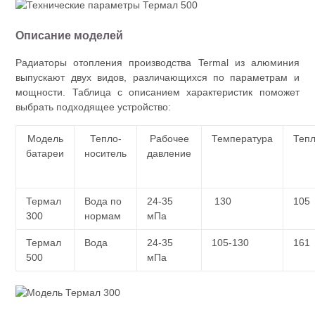
Описание моделей
Радиаторы отопления производства Termal из алюминия
выпускают двух видов, различающихся по параметрам и
мощности. Таблица с описанием характеристик поможет
выбрать подходящее устройство:
Модель
Тепло-
Рабочее
Температура
Теп
батареи
носитель
давление
Термал
Вода по
24-35
130
105
300
нормам
мПа
Термал
Вода
24-35
105-130
161
500
мПа