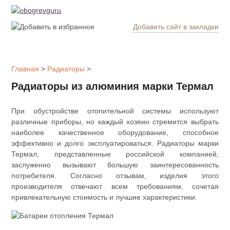
Добавить сайт в закладки
Обогрев
дома
Главная
>
Радиаторы
>
Котлы
Радиаторы из алюминия марки Термал
отопления
При обустройстве отопительной системы используют
Радиаторы
различные приборы, но каждый хозяин стремится выбрать
наиболее качественное оборудование, способное
эффективно и долго эксплуатироваться. Радиаторы марки
Утепление
дома
Термал, представленные российской компанией,
заслуженно вызывают большую заинтересованность
потребителя. Согласно отзывам, изделия этого
Печи и
производителя отвечают всем требованиям, сочетая
камины
привлекательную стоимость и лучшие характеристики.
Утеплители