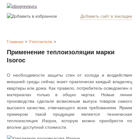
Добавить сайт в закладки
Обогрев
дома
Главная
>
Утеплители
>
Котлы
Применение теплоизоляции марки
отопления
Isoroc
Радиаторы
О необходимости защиты стен от холода и воздействия
внешней среды сейчас знает практически каждый владелец
Утепление
квартиры или дома. Как правило, потребитель осведомлен о
дома
материалах только в общих чертах. Новые линии
производства сделали возможным выпуск товаров самого
высокого качества, отвечающего всем требованиям. Ярким
Печи и
примером такой продукции является техническая
камины
теплоизоляция Изорок, которую можно приобрести по
вполне доступной стоимости.
Утеплители