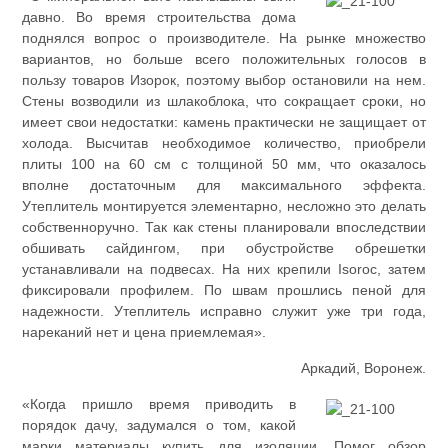
давно. Во время строительства дома
поднялся вопрос о производителе. На рынке множество
вариантов, но больше всего положительных голосов в
пользу товаров Изорок, поэтому выбор остановили на нем.
Стены возводили из шлакоблока, что сокращает сроки, но
имеет свои недостатки: камень практически не защищает от
холода. Высчитав необходимое количество, приобрели
плиты 100 на 60 см с толщиной 50 мм, что оказалось
вполне достаточным для максимального эффекта.
Утеплитель монтируется элементарно, несложно это делать
собственноручно. Так как стены планировали впоследствии
обшивать сайдингом, при обустройстве обрешетки
устанавливали на подвесах. На них крепили Isoroc, затем
фиксировали профилем. По швам прошлись пеной для
надежности. Утеплитель исправно служит уже три года,
нареканий нет и цена приемлемая».
Аркадий, Воронеж.
«Когда пришло время приводить в
порядок дачу, задумался о том, какой
марки материалы купить для изоляции. Помог обзор