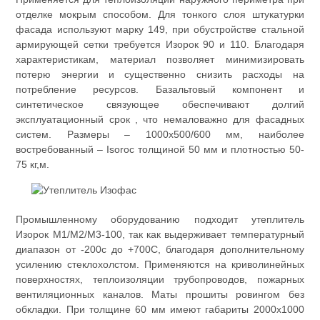
отделке мокрым способом. Для тонкого слоя штукатурки
фасада используют марку 149, при обустройстве стальной
армирующей сетки требуется Изорок 90 и 110. Благодаря
характеристикам, материал позволяет минимизировать
потерю энергии и существенно снизить расходы на
потребление ресурсов. Базальтовый компонент и
синтетическое связующее обеспечивают долгий
эксплуатационный срок , что немаловажно для фасадных
систем. Размеры – 1000х500/600 мм, наиболее
востребованный – Isoroc толщиной 50 мм и плотностью 50-
75 кг,м.
Промышленному оборудованию подходит утеплитель
Изорок М1/М2/М3-100, так как выдерживает температурный
диапазон от -200с до +700С, благодаря дополнительному
усилению стеклохолстом. Применяются на криволинейных
поверхностях, теплоизоляции трубопроводов, пожарных
вентиляционных каналов. Маты прошиты ровингом без
обкладки. При толщине 60 мм имеют габариты 2000х1000