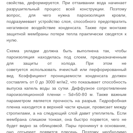
свойства, деформируется. При оттаивании вода начинает
разрушительный процесс всей конструкции. Поэтому
вопрос, для чего нужна пароизоляция кровли,
подразумевает устройство слоя, способного предотвратить
негативное воздействие конденсата. Также при монтаже
защитной мембраны потери тепла практически сводятся к
нулю.
Схема укладки должна быть выполнена так, чтобы
пароизоляция находилась под слоем, предназначенным
для защиты от холода. При этом не
советуется использовать ячеистый или перфорированный
вид. Коэффициент проницаемости конденсата должен
составлять от 0 до 3000 мг/м2, что показывает способность
выпуска капель воды за сутки. Диффузное сопротивление
пароизоляционной пленки – Sd=50-80 м. Также важным
параметром является прочность на разрыв. Гидрофобная
пленка находится в верхней части крыши, провисает между
стропилами, а на следующий слой давит утеплитель. Если
мембрана слишком тонкая, она быстро порвется, чего не
будет видно за облицовкой. Пары проникнут в основание,
оно отсыреет, появится плесень. Поэтому необходимо