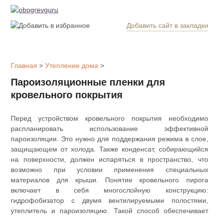
Добавить сайт в закладки
Обогрев
дома
Главная
>
Утепление дома
>
Котлы
Пароизоляционные пленки для
отопления
кровельного покрытия
Радиаторы
Перед устройством кровельного покрытия необходимо
распланировать использование эффективной
Утепление
пароизоляции. Это нужно для поддержания режима в слое,
дома
защищающем от холода. Также конденсат, собирающийся
на поверхности, должен испаряться в пространство, что
возможно при условии применения специальных
Печи и
материалов для крыши. Понятие кровельного пирога
камины
включает в себя многослойную конструкцию:
гидрофобизатор с двумя вентилируемыми полостями,
Утеплители
утеплитель и пароизоляцию. Такой способ обеспечивает