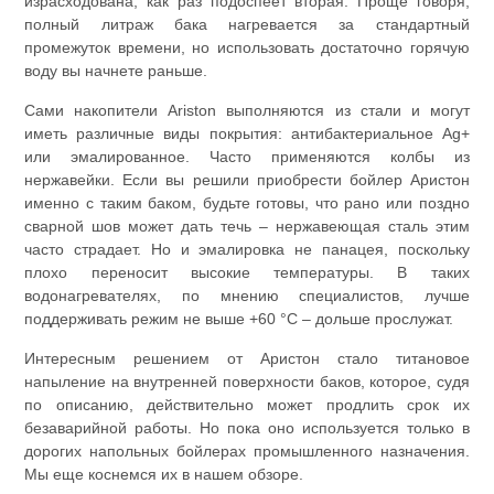
израсходована, как раз подоспеет вторая. Проще говоря,
полный литраж бака нагревается за стандартный
промежуток времени, но использовать достаточно горячую
воду вы начнете раньше.
Сами накопители Ariston выполняются из стали и могут
иметь различные виды покрытия: антибактериальное Ag+
или эмалированное. Часто применяются колбы из
нержавейки. Если вы решили приобрести бойлер Аристон
именно с таким баком, будьте готовы, что рано или поздно
сварной шов может дать течь – нержавеющая сталь этим
часто страдает. Но и эмалировка не панацея, поскольку
плохо переносит высокие температуры. В таких
водонагревателях, по мнению специалистов, лучше
поддерживать режим не выше +60 °С – дольше прослужат.
Интересным решением от Аристон стало титановое
напыление на внутренней поверхности баков, которое, судя
по описанию, действительно может продлить срок их
безаварийной работы. Но пока оно используется только в
дорогих напольных бойлерах промышленного назначения.
Мы еще коснемся их в нашем обзоре.