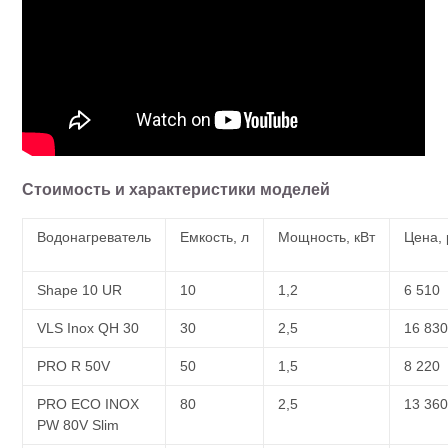
Стоимость и характеристики моделей
Водонагреватель
Емкость, л
Мощность, кВт
Цена,
Shape 10 UR
10
1,2
6 510
VLS Inox QH 30
30
2,5
16 83
PRO R 50V
50
1,5
8 220
PRO ECO INOX
80
2,5
13 36
PW 80V Slim