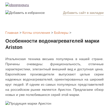
Добавить сайт в закладки
Обогрев
дома
Главная
>
Котлы отопления
>
Бойлеры
>
Котлы
Особенности водонагревателей марки
отопления
Ariston
Радиаторы
Итальянская техника весьма популярна в нашей стране.
Причины очевидны: функциональность, отличные
Утепление
характеристики, элегантный внешний вид и доступная цена.
дома
Европейские производители выпускают целые серии
надежных водонагревателей, ориентированных на широкий
круг людей. И одним из самых популярных представителей
Печи и
на российском рынке является Аристон. Предлагаем обзор
камины
новых и уже полюбившихся серий этой марки.
Утеплители