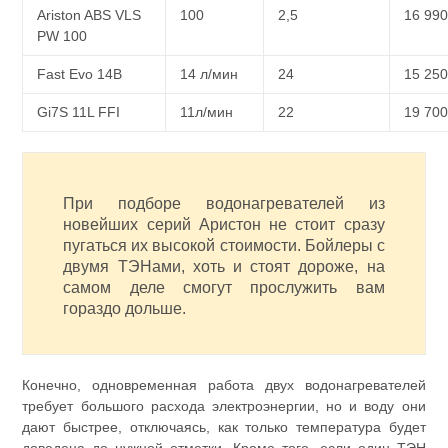
Ariston ABS VLS
100
2,5
16 99
PW 100
Fast Evo 14B
14 л/мин
24
15 25
Gi7S 11L FFI
11л/мин
22
19 70
При подборе водонагревателей из
новейших серий Аристон не стоит сразу
пугаться их высокой стоимости. Бойлеры с
двумя ТЭНами, хоть и стоят дороже, на
самом деле смогут прослужить вам
гораздо дольше.
Конечно, одновременная работа двух водонагревателей
требует большого расхода электроэнергии, но и воду они
дают быстрее, отключаясь, как только температура будет
доведена до нужной отметки. Кроме того, если один ТЭН