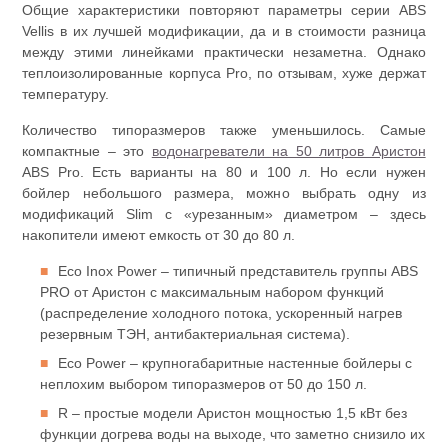
Общие характеристики повторяют параметры серии ABS
Vellis в их лучшей модификации, да и в стоимости разница
между этими линейками практически незаметна. Однако
теплоизолированные корпуса Pro, по отзывам, хуже держат
температуру.
Количество типоразмеров также уменьшилось. Самые
компактные – это
водонагреватели на 50 литров Аристон
ABS Pro. Есть варианты на 80 и 100 л. Но если нужен
бойлер небольшого размера, можно выбрать одну из
модификаций Slim с «урезанным» диаметром – здесь
накопители имеют емкость от 30 до 80 л.
Eco Inox Power – типичный представитель группы ABS
PRO от Аристон с максимальным набором функций
(распределение холодного потока, ускоренный нагрев
резервным ТЭН, антибактериальная система).
Eco Power – крупногабаритные настенные бойлеры с
неплохим выбором типоразмеров от 50 до 150 л.
R – простые модели Аристон мощностью 1,5 кВт без
функции догрева воды на выходе, что заметно снизило их