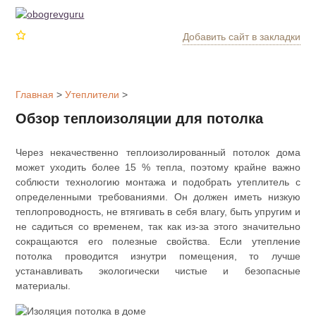
Добавить сайт в закладки
Обогрев
дома
Главная
>
Утеплители
>
Котлы
Обзор теплоизоляции для потолка
отопления
Через некачественно теплоизолированный потолок дома
Радиаторы
может уходить более 15 % тепла, поэтому крайне важно
соблюсти технологию монтажа и подобрать утеплитель с
определенными требованиями. Он должен иметь низкую
Утепление
дома
теплопроводность, не втягивать в себя влагу, быть упругим и
не садиться со временем, так как из-за этого значительно
сокращаются его полезные свойства. Если утепление
Печи и
потолка проводится изнутри помещения, то лучше
камины
устанавливать экологически чистые и безопасные
материалы.
Утеплители