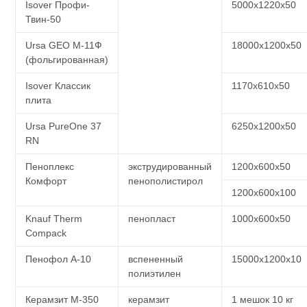
Isover Профи-
5000х1220х50
Твин-50
Ursa GEO М-11Ф
18000х1200х50
(фольгированная)
Isover Классик
1170х610х50
плита
Ursa PureOne 37
6250х1200х50
RN
Пеноплекс
экструдированный
1200х600х50
Комфорт
пенополистирол
1200х600х100
Knauf Therm
пенопласт
1000x600x50
Compack
Пенофол А-10
вспененный
15000х1200х10
полиэтилен
Керамзит М-350
керамзит
1 мешок 10 кг