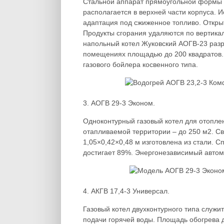
Стальной аппарат прямоугольной формы 
располагается в верхней части корпуса. 
адаптация под сжиженное топливо. Открыт
Продукты сгорания удаляются по вертикал
напольный котел Жуковский АОГВ-23 раз
помещениях площадью до 200 квадратов.
газового бойлера косвенного типа.
3. АОГВ 29-3 Эконом.
Одноконтурный газовый котел для отоплен
отапливаемой территории – до 250 м2. С
1,05×0,42×0,48 м изготовлена из стали. 
достигает 89%. Энергонезависимый автом
4. АКГВ 17,4-3 Универсал.
Газовый котел двухконтурного типа служи
подачи горячей воды. Площадь обогрева д