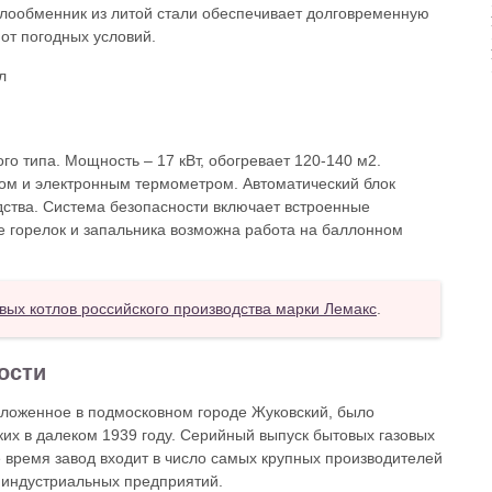
лообменник из литой стали обеспечивает долговременную
 от погодных условий.
о типа. Мощность – 17 кВт, обогревает 120-140 м2.
ом и электронным термометром. Автоматический блок
дства. Система безопасности включает встроенные
е горелок и запальника возможна работа на баллонном
овых котлов российского производства марки Лемакc
.
ости
ложенное в подмосковном городе Жуковский, было
их в далеком 1939 году. Серийный выпуск бытовых газовых
е время завод входит в число самых крупных производителей
 индустриальных предприятий.