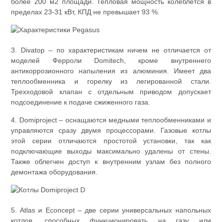
более 200 м2 площади. Тепловая мощность колеблется в
пределах 23-31 кВт, КПД не превышает 93 %.
3. Divatop – по характеристикам ничем не отличается от
моделей Ферроли Domitech, кроме внутреннего
антикоррозионного напыления из алюминия. Имеет два
теплообменника и горелку из легированной стали.
Трехходовой клапан с отдельным приводом допускает
подсоединение к подаче сжиженного газа.
4. Domiproject – оснащаются медными теплообменниками и
управляются сразу двумя процессорами. Газовые котлы
этой серии отличаются простотой установки, так как
подключающие выходы максимально удалены от стены.
Также облегчен доступ к внутренним узлам без полного
демонтажа оборудования.
5. Atlas и Econcept – две серии универсальных напольных
котлов, способных функционировать на газу или