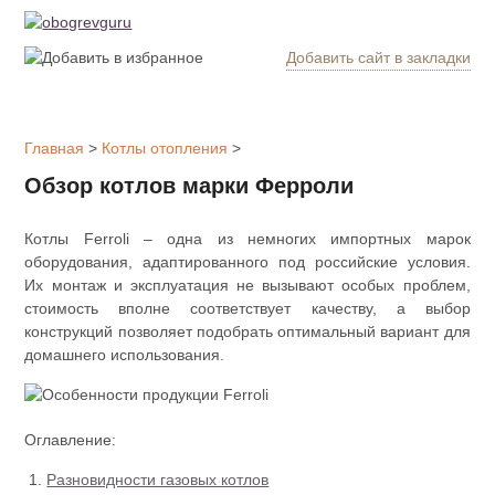
Добавить сайт в закладки
Обогрев
дома
Главная
>
Котлы отопления
>
Котлы
Обзор котлов марки Ферроли
отопления
Котлы Ferroli – одна из немногих импортных марок
Радиаторы
оборудования, адаптированного под российские условия.
Их монтаж и эксплуатация не вызывают особых проблем,
стоимость вполне соответствует качеству, а выбор
Утепление
дома
конструкций позволяет подобрать оптимальный вариант для
домашнего использования.
Печи и
камины
Оглавление:
Утеплители
Разновидности газовых котлов