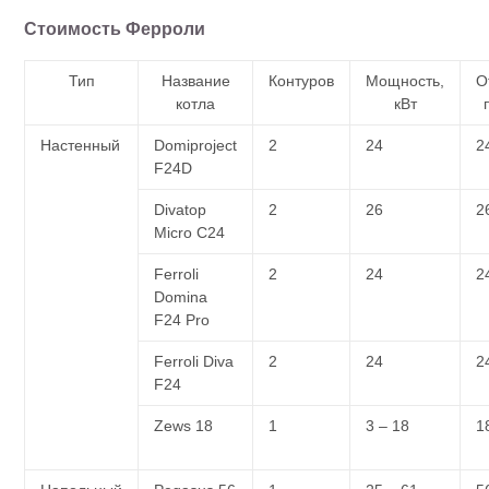
Стоимость Ферроли
Тип
Название
Контуров
Мощность,
О
котла
кВт
Настенный
Domiproject
2
24
2
F24D
Divatop
2
26
2
Micro C24
Ferroli
2
24
2
Domina
F24 Pro
Ferroli Diva
2
24
2
F24
Zews 18
1
3 – 18
1