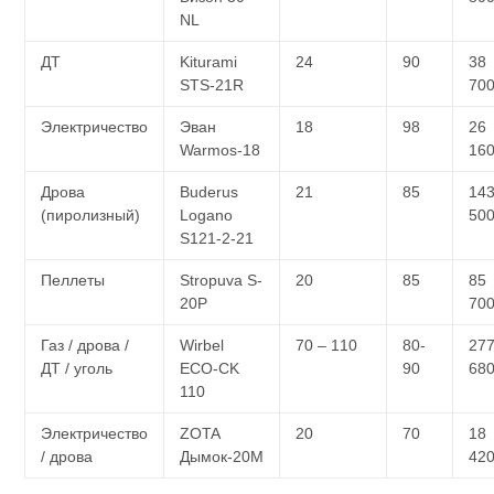
NL
ДТ
Kiturami
24
90
38
STS-21R
70
Электричество
Эван
18
98
26
Warmos-18
16
Дрова
Buderus
21
85
14
(пиролизный)
Logano
50
S121-2-21
Пеллеты
Stropuva S-
20
85
85
20P
70
Газ / дрова /
Wirbel
70 – 110
80-
27
ДТ / уголь
ECO-CK
90
68
110
Электричество
ZOTA
20
70
18
/ дрова
Дымок-20М
42