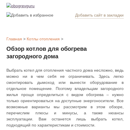
Добавить сайт в закладки
Обогрев
дома
Главная
>
Котлы отопления
>
Котлы
Обзор котлов для обогрева
отопления
загородного дома
Радиаторы
Выбрать котел для отопления частного дома несложно, ведь
можно ни в чем себя не ограничивать. Здесь легко
Утепление
смонтировать дымоход или вынести оборудование в
дома
отдельное помещение. Поэтому владельцам загородного
жилья проще определиться с видом обогрева – нужно
только ориентироваться на доступные энергоносители. Все
Печи и
возможные варианты мы рассмотрим в этом обзоре,
камины
перечислим плюсы и минусы, а также нюансы
эксплуатации. Вам останется лишь выбрать котел,
Утеплители
подходящий по характеристикам и стоимости.