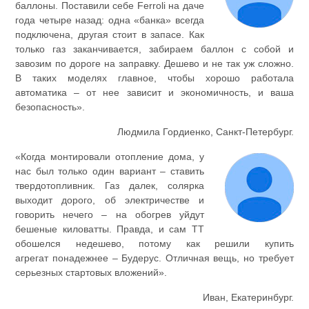
баллоны. Поставили себе Ferroli на даче
года четыре назад: одна «банка» всегда
подключена, другая стоит в запасе. Как
только газ заканчивается, забираем баллон с собой и
завозим по дороге на заправку. Дешево и не так уж сложно.
В таких моделях главное, чтобы хорошо работала
автоматика – от нее зависит и экономичность, и ваша
безопасность».
Людмила Гордиенко, Санкт-Петербург.
«Когда монтировали отопление дома, у
нас был только один вариант – ставить
твердотопливник. Газ далек, солярка
выходит дорого, об электричестве и
говорить нечего – на обогрев уйдут
бешеные киловатты. Правда, и сам ТТ
обошелся недешево, потому как решили купить
агрегат понадежнее – Будерус. Отличная вещь, но требует
серьезных стартовых вложений».
Иван, Екатеринбург.