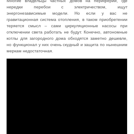
Многие владельцы частных домов на периферии, где
нередки перебои с электричеством, ищут
энергонезависимые модели. Но если у вас не
гравитационная система отопления, в таком приобретении
теряется смысл – сами циркуляционные насосы при
отключении света работать не будут. Конечно, автономные
котлы для загородного дома обходятся заметно дешевле,
но функционал у них очень скудный и защита по нынешним
меркам недостаточная.