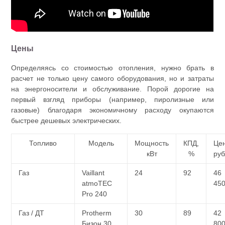
Цены
Определяясь со стоимостью отопления, нужно брать в
расчет не только цену самого оборудования, но и затраты
на энергоносители и обслуживание. Порой дорогие на
первый взгляд приборы (например, пиролизные или
газовые) благодаря экономичному расходу окупаются
быстрее дешевых электрических.
Топливо
Модель
Мощность
КПД,
Це
кВт
%
ру
Газ
Vaillant
24
92
46
atmoTEC
45
Pro 240
Газ / ДТ
Protherm
30
89
42
Бизон 30
80