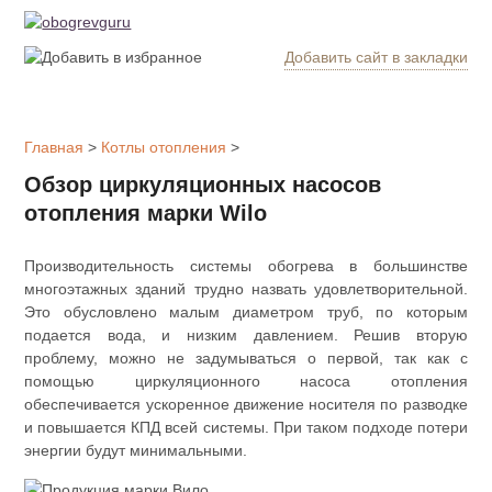
Добавить сайт в закладки
Обогрев
дома
Главная
>
Котлы отопления
>
Котлы
Обзор циркуляционных насосов
отопления
отопления марки Wilo
Радиаторы
Производительность системы обогрева в большинстве
многоэтажных зданий трудно назвать удовлетворительной.
Утепление
Это обусловлено малым диаметром труб, по которым
дома
подается вода, и низким давлением. Решив вторую
проблему, можно не задумываться о первой, так как с
помощью циркуляционного насоса отопления
Печи и
обеспечивается ускоренное движение носителя по разводке
камины
и повышается КПД всей системы. При таком подходе потери
энергии будут минимальными.
Утеплители