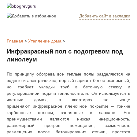
Добавить сайт в закладки
Обогрев
дома
Главная
>
Утепление дома
>
Котлы
Инфракрасный пол с подогревом под
отопления
линолеум
Радиаторы
По принципу обогрева все теплые полы разделяются на
водные и электрические, первый вариант более экономный,
Утепление
но требует укладки труб в бетонную стяжку и
дома
регулированной подачи теплоносителя. Он используется в
частных домах, в квартирах же чаще
применяют инфракрасное пленочное покрытие ‒ тонкие
Печи и
карбоновые полосы, запаянные в лавсане. Его
камины
преимуществами являются низкая инерционность,
равномерный прогрев помещения, возможность
Утеплители
размещения после бетонирования стяжки, простота