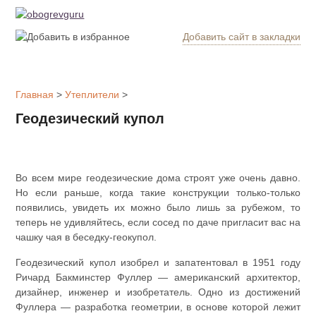
Добавить сайт в закладки
Обогрев
дома
Главная
>
Утеплители
>
Котлы
Геодезический купол
отопления
Радиаторы
Во всем мире геодезические дома строят уже очень давно.
Но если раньше, когда такие конструкции только-только
Утепление
появились, увидеть их можно было лишь за рубежом, то
дома
теперь не удивляйтесь, если сосед по даче пригласит вас на
чашку чая в беседку-геокупол.
Печи и
камины
Геодезический купол изобрел и запатентовал в 1951 году
Ричард Бакминстер Фуллер — американский архитектор,
дизайнер, инженер и изобретатель. Одно из достижений
Утеплители
Фуллера — разработка геометрии, в основе которой лежит