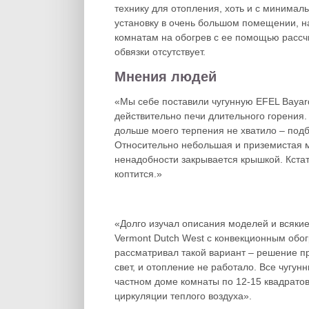
технику для отопления, хоть и с минима
установку в очень большом помещении, н
комнатам на обогрев с ее помощью рассчи
обвязки отсутствует.
Мнения людей
«Мы себе поставили чугунную EFEL Bayard 
действительно печи длительного горения. 
дольше моего терпения не хватило – подб
Относительно небольшая и приземистая м
ненадобности закрывается крышкой. Кстати
коптится.»
«Долго изучал описания моделей и всяки
Vermont Dutch West с конвекционным обог
рассматривал такой вариант – решение пр
свет, и отопление не работало. Все чугу
частном доме комнаты по 12-15 квадратов
циркуляции теплого воздуха».