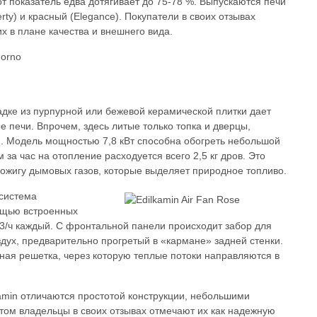
от показатель едва дотягивает до 75-78 %. Выпускаются печи
rty) и красный (Elegance). Покупатели в своих отзывах
 в плане качества и внешнего вида.
дке из пурпурной или бежевой керамической плитки дает
е печи. Впрочем, здесь литые только топка и дверцы,
и. Модель мощностью 7,8 кВт способна обогреть небольшой
за час на отопление расходуется всего 2,5 кг дров. Это
ожигу дымовых газов, которые выделяет природное топливо.
 система
ощью встроенных
3/ч каждый. С фронтальной панели происходит забор для
здух, предварительно прогретый в «кармане» задней стенки.
ная решетка, через которую теплые потоки направляются в
amin отличаются простотой конструкции, небольшими
том владельцы в своих отзывах отмечают их как надежную