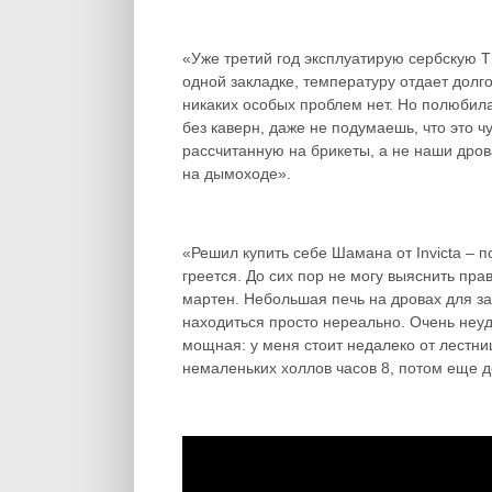
«Уже третий год эксплуатирую сербскую T
одной закладке, температуру отдает долго
никаких особых проблем нет. Но полюбила
без каверн, даже не подумаешь, что это ч
рассчитанную на брикеты, а не наши дров
на дымоходе».
«Решил купить себе Шамана от Invicta – п
греется. До сих пор не могу выяснить прав
мартен. Небольшая печь на дровах для за
находиться просто нереально. Очень неу
мощная: у меня стоит недалеко от лестни
немаленьких холлов часов 8, потом еще д