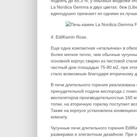
поднять до 85,3 %, у обычных моделей эт
La Nordica Gemma в двух цветах: беж (Libe
единодушно признают их одними из лучших
4. EdilKamin Rose.
Еще одна компактная «итальянка» в обкла
более мягкое тепло, чем обычные чугунны
основной корпус сварен из листовой стал
частный дом площадью 75-80 м2, при этом 
стало возможным благодаря вторичному д
В печи длительного горения реализована
принудительной подачи кислорода с пом
вентиляторов производительностью 160 м
топки, на вторичную горелку поступает во
Также на корпусе установлена конвекцион
комнату.
Чугунные печи длительного горения EdilK
размерами и элегантным дизайном. При э