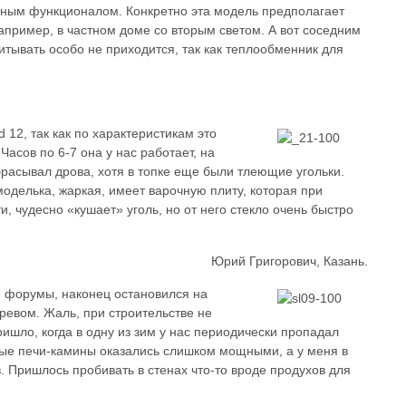
льным функционалом. Конкретно эта модель предполагает
апример, в частном доме со вторым светом. А вот соседним
тывать особо не приходится, так как теплообменник для
12, так как по характеристикам это
Часов по 6-7 она у нас работает, на
расывал дрова, хотя в топке еще были тлеющие угольки.
оделька, жаркая, имеет варочную плиту, которая при
, чудесно «кушает» уголь, но от него стекло очень быстро
Юрий Григорович, Казань.
е форумы, наконец остановился на
ревом. Жаль, при строительстве не
ишло, когда в одну из зим у нас периодически пропадал
нные печи-камины оказались слишком мощными, а у меня в
. Пришлось пробивать в стенах что-то вроде продухов для