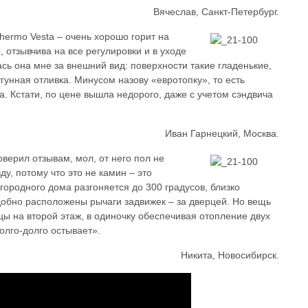
Вячеслав, Санкт-Петербург.
hermo Vesta – очень хорошо горит на
, отзывчива на все регулировки и в уходе
сь она мне за внешний вид: поверхности такие гладенькие,
угунная отливка. Минусом назову «евротопку», то есть
а. Кстати, по цене вышла недорого, даже с учетом сэндвича
Иван Гарнецкий, Москва.
оверил отзывам, мол, от него пол не
ду, потому что это не камин – это
городного дома разгоняется до 300 градусов, близко
добно расположены рычаги задвижек – за дверцей. Но вещь
цы на второй этаж, в одиночку обеспечивая отопление двух
олго-долго остывает».
Никита, Новосибирск.