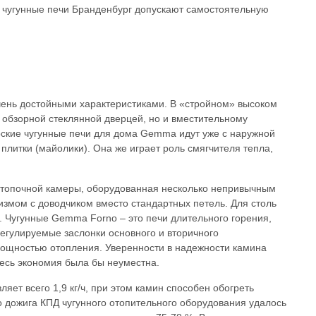
 чугунные печи Бранденбург допускают самостоятельную
очень достойными характеристиками. В «стройном» высоком
а обзорной стеклянной дверцей, но и вместительному
ские чугунные печи для дома Gemma идут уже с наружной
плитки (майолики). Она же играет роль смягчителя тепла,
 топочной камеры, оборудованная несколько непривычным
мом с доводчиком вместо стандартных петель. Для столь
. Чугунные Gemma Forno – это печи длительного горения,
егулируемые заслонки основного и вторичного
ощностью отопления. Уверенности в надежности камина
десь экономия была бы неуместна.
яет всего 1,9 кг/ч, при этом камин способен обогреть
о дожига КПД чугунного отопительного оборудования удалось