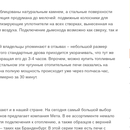
блицованы натуральным камнем, а стальные поверхности
укция продумана до мелочей: подвижные колосники для
етизирующие уплотнители на всех створках, вынесенная на
и воздуха. Подключение дымохода возможно как сверху, так и
й владельцы упоминают в отзывах – небольшой размер
того стандартные дрова приходится укорачивать, что тут же
кращая его до 3-4 часов. Впрочем, можно купить топливные
стальном эти чугунные отопительные печи оказались на
на полную мощность происходит уже через полчаса-час,
имерно за 30 минут.
кают и в нашей стране. На сегодня самый большой выбор
нов предлагает компания Мета. В ее ассортименте немало
я подключения к отоплению, а также образцов с верхней
 таких как Бранденбург. В этой серии тоже есть печи с