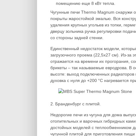
помещению еще 8 кВт тепла.
Чугунные печи Thermo Magnum снаружи о
покрыты жаростойкой эмалью. Вся констр
удаления крупных угольев из топки, герм
дверцу зольника ручка регулировки подач
со стороны задней стенки.
Единственный недостаток модели, которы
загрузочного проема (22,5х27 см). Из-за э
отражается на времени их прогорания, со
брикеты – так называемые евродрова. В о
высоте: выход подключенных радиаторов 
духовка с нуля до +200 °С нагревается пр
2. Бранденбург с плитой.
Недорогие печи из чугуна для дома выпус
отопительных и варочных гибридных ками
достойных моделей с теплообменником дл
чугунной плитой для приготовления пищи –