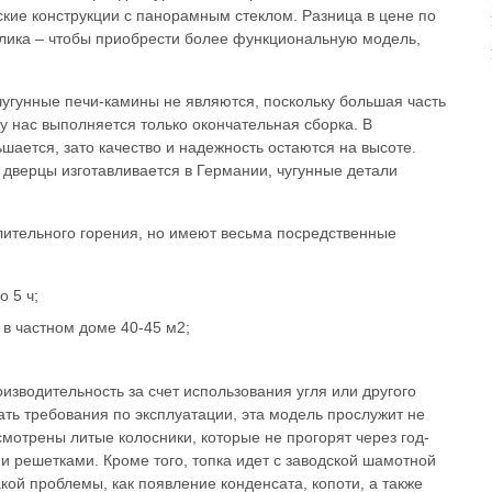
кие конструкции с панорамным стеклом. Разница в цене по
лика – чтобы приобрести более функциональную модель,
чугунные печи-камины не являются, поскольку большая часть
у нас выполняется только окончательная сборка. В
шается, зато качество и надежность остаются на высоте.
 дверцы изготавливается в Германии, чугунные детали
лительного горения, но имеют весьма посредственные
о 5 ч;
в частном доме 40-45 м2;
изводительность за счет использования угля или другого
ть требования по эксплуатации, эта модель прослужит не
смотрены литые колосники, которые не прогорят через год-
ми решетками. Кроме того, топка идет с заводской шамотной
акой проблемы, как появление конденсата, копоти, а также