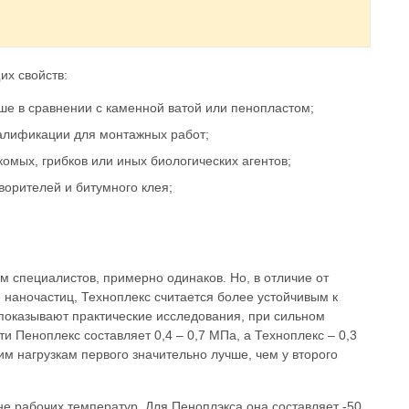
х свойств:
е в сравнении с каменной ватой или пенопластом;
валификации для монтажных работ;
комых, грибков или иных биологических агентов;
ворителей и битумного клея;
м специалистов, примерно одинаков. Но, в отличие от
 наночастиц, Техноплекс считается более устойчивым к
 показывают практические исследования, при сильном
и Пеноплекс составляет 0,4 – 0,7 МПа, а Техноплекс – 0,3
им нагрузкам первого значительно лучше, чем у второго
е рабочих температур. Для Пеноплэкса она составляет -50