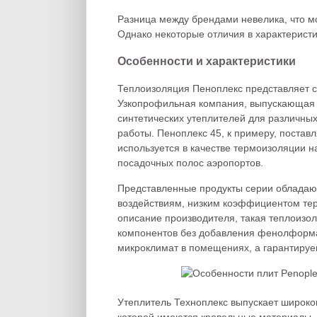
Разница между брендами невелика, что мо
Однако некоторые отличия в характерист
Особенности и характеристики
Теплоизоляция Пеноплекс представляет с
Узкопрофильная компания, выпускающая м
синтетических утеплителей для различны
работы. Пеноплекс 45, к примеру, поста
используется в качестве термоизоляции н
посадочных полос аэропортов.
Представленные продукты серии обладают
воздействиям, низким коэффициентом те
описание производителя, такая теплоизоля
компонентов без добавления фенолформа
микроклимат в помещениях, а гарантируем
Утеплитель Техноплекс выпускает широко