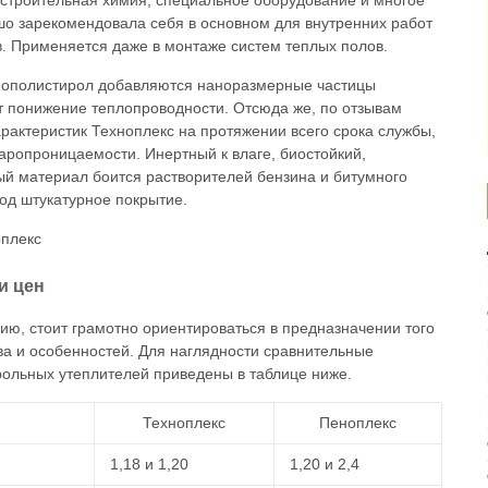
строительная химия, специальное оборудование и многое
шо зарекомендовала себя в основном для внутренних работ
в. Применяется даже в монтаже систем теплых полов.
енополистирол добавляются наноразмерные частицы
ет понижение теплопроводности. Отсюда же, по отзывам
арактеристик Техноплекс на протяжении всего срока службы,
ропроницаемости. Инертный к влаге, биостойкий,
й материал боится растворителей бензина и битумного
од штукатурное покрытие.
и цен
ю, стоит грамотно ориентироваться в предназначении того
ава и особенностей. Для наглядности сравнительные
рольных утеплителей приведены в таблице ниже.
Техноплекс
Пеноплекс
1,18 и 1,20
1,20 и 2,4