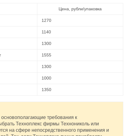
Цена, рубли/упаковка
1270
1140
1300
т
1555
1300
1000
1350
я основополагающие требования к
ыбрать Техноплекс фирмы Технониколь или
тся на сфере непосредственного применения и