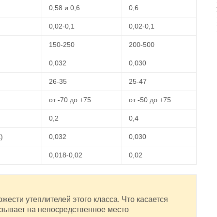
0,58 и 0,6
0,6
0,02-0,1
0,02-0,1
150-250
200-500
0,032
0,030
26-35
25-47
от -70 до +75
от -50 до +75
0,2
0,4
)
0,032
0,030
0,018-0,02
0,02
ожести утеплителей этого класса. Что касается
азывает на непосредственное место