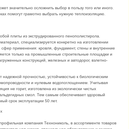
жет значительно осложнить выбор в пользу того или иного.
иках помогут грамотно выбрать нужную теплоизоляцию.
обой плиты из экструдированного пенополистирола.
атериал, специализируется конкретно на изготовлении
х сфер применения: кровля, фундамент, стены и внутренние
вляется только на промышленные строительные площадки и
агруженных конструкций, железных и автодорог, взлетно-
 надежной прочностью, устойчивостью к биологическим
рмопроводности и нулевым водопоглощением. Учитывая
ция не горит, изготовлена из экологически чистых
льдегидных смол. Тем самым обеспечивает здоровый
ый срок эксплуатации 50 лет.
профильная компания Технониколь, в ассортименте товаров