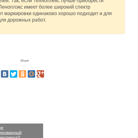
лей. Так, если Техноплекс лучше приобрести
 Пеноплэкс имеет более широкий спектр
от маркировки одинаково хорошо подходит и для
ля дорожных работ.
ое
дированный
листирол?