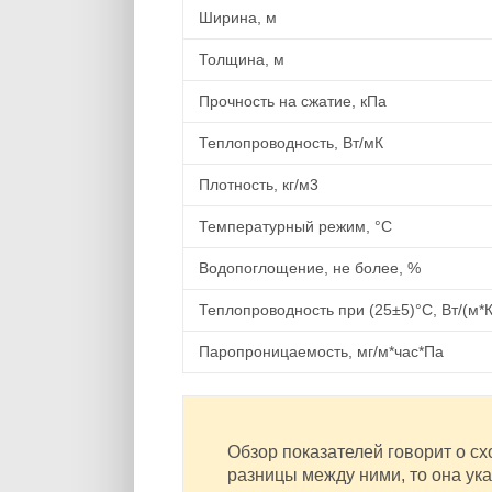
Ширина, м
Толщина, м
Прочность на сжатие, кПа
Теплопроводность, Вт/мК
Плотность, кг/м3
Температурный режим, °C
Водопоглощение, не более, %
Теплопроводность при (25±5)°C, Вт/(м*К
Паропроницаемость, мг/м*час*Па
Обзор показателей говорит о сх
разницы между ними, то она ук