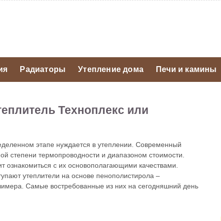
ия
Радиаторы
Утепление дома
Печи и камины
теплитель Техноплекс или
еделенном этапе нуждается в утеплении. Современный
ой степени термопроводности и диапазоном стоимости.
ит ознакомиться с их основополагающими качествами.
упают утеплители на основе пенополистирола –
олимера. Самые востребованные из них на сегодняшний день